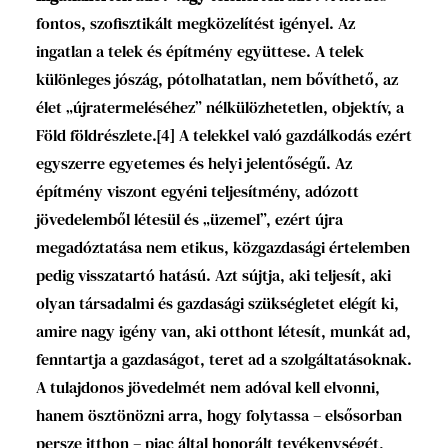
fontos, szofisztikált megközelítést igényel. Az
ingatlan a telek és építmény együttese. A telek
különleges jószág, pótolhatatlan, nem bővíthető, az
élet „újratermeléséhez” nélkülözhetetlen, objektív, a
Föld földrészlete.
[4]
A telekkel való gazdálkodás ezért
egyszerre egyetemes és helyi jelentőségű. Az
építmény viszont egyéni teljesítmény, adózott
jövedelemből létesül és „üzemel”, ezért újra
megadóztatása nem etikus, közgazdasági értelemben
pedig visszatartó hatású. Azt sújtja, aki teljesít, aki
olyan társadalmi és gazdasági szükségletet elégít ki,
amire nagy igény van, aki otthont létesít, munkát ad,
fenntartja a gazdaságot, teret ad a szolgáltatásoknak.
A tulajdonos jövedelmét nem adóval kell elvonni,
hanem ösztönözni arra, hogy folytassa – elsősorban
persze itthon – piac által honorált tevékenységét,