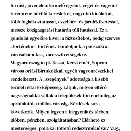
forrást, jövedelemtermelő egyént, céget és vagyont
teremtene bővülő kereslettel, nagyobb kínálattal,
több foglalkoztatással, ezzel bér- és járulékfizetéssel,
messze közigazgatási határán túli hatással. Ez a
gondolat egyelőre kiveri a biztosítékot, pedig szerves
„történelmi” történet. Gondoljunk a poliszokra,
városállamokra, városszövetségekre.
Magyarországon pl. Kassa, Kecskemét, Sopron
városa óriási birtokokkal, egyéb vagyonrészekkel
rendelkezett. A „szegények” adottsága a kisebb
területi eltartó képesség. Látjuk, milyen eltérő
nagyságúakká váltak a települések történelmileg az
aprófalutól a milliós városig. Kérdések sora
következik. Milyen legyen a kiegyenlítés térben,
időben, pénzben, szolgáltatásban? Elérhető ez
mesterséges, politikai töltetű redisztribúcióval? Vagy,