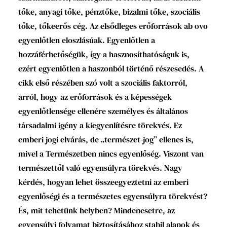
tőke, anyagi tőke, pénztőke, bizalmi tőke, szociális
tőke, tőkeerős cég. Az elsődleges erőforrások ab ovo
egyenlőtlen eloszlásúak. Egyenlőtlen a
hozzáférhetőségük, így a hasznosíthatóságuk is,
ezért egyenlőtlen a haszonból történő részesedés. A
cikk első részében szó volt a szociális faktorról,
arról, hogy az erőforrások és a képességek
egyenlőtlensége ellenére személyes és általános
társadalmi igény a kiegyenlítésre törekvés. Ez
emberi jogi elvárás, de „természet-jog” ellenes is,
mivel a Természetben nincs egyenlőség. Viszont van
természettől való egyensúlyra törekvés. Nagy
kérdés, hogyan lehet összeegyeztetni az emberi
egyenlőségi és a természetes egyensúlyra törekvést?
És, mit tehetünk helyben? Mindenesetre, az
egyensúlyi folyamat biztosításához stabil alapok és