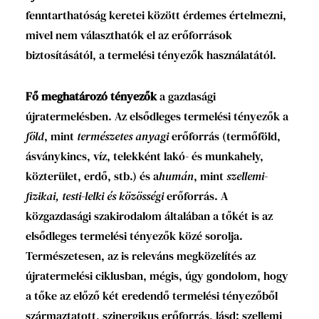
fenntarthatóság keretei között érdemes értelmezni,
mivel nem választhatók el az erőforrások
biztosításától, a termelési tényezők használatától.
Fő meghatározó tényezők
a gazdasági
újratermelésben. Az elsődleges termelési tényezők a
föld
, mint
természetes anyagi
erőforrás (termőföld,
ásványkincs, víz, telekként lakó- és munkahely,
közterület, erdő, stb.) és a
humán
, mint
szellemi-
fizikai, testi-lelki és közösségi
erőforrás. A
közgazdasági szakirodalom általában a tőkét is az
elsődleges termelési tényezők közé sorolja.
Természetesen, az is releváns megközelítés az
újratermelési ciklusban, mégis, úgy gondolom, hogy
a tőke az előző két eredendő termelési tényezőből
származtatott, szinergikus erőforrás, lásd: szellemi