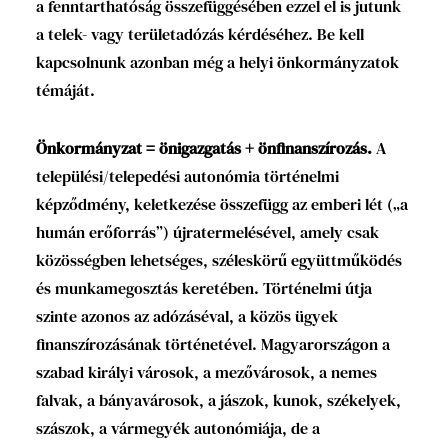
a fenntarthatóság összefüggésében ezzel el is jutunk
a telek- vagy területadózás kérdéséhez. Be kell
kapcsolnunk azonban még a helyi önkormányzatok
témáját.
Önkormányzat = önigazgatás + önfinanszírozás.
A
települési/telepedési autonómia történelmi
képződmény, keletkezése összefügg az emberi lét („a
humán erőforrás”) újratermelésével, amely csak
közösségben lehetséges, széleskörű együttműködés
és munkamegosztás keretében. Történelmi útja
szinte azonos az adózáséval, a közös ügyek
finanszírozásának történetével. Magyarországon a
szabad királyi városok, a mezővárosok, a nemes
falvak, a bányavárosok, a jászok, kunok, székelyek,
szászok, a vármegyék autonómiája, de a