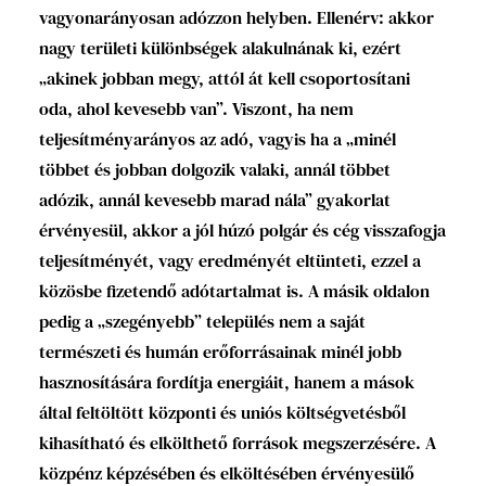
vagyonarányosan adózzon helyben. Ellenérv: akkor
nagy területi különbségek alakulnának ki, ezért
„akinek jobban megy, attól át kell csoportosítani
oda, ahol kevesebb van”. Viszont, ha nem
teljesítményarányos az adó, vagyis ha a „minél
többet és jobban dolgozik valaki, annál többet
adózik, annál kevesebb marad nála” gyakorlat
érvényesül, akkor a jól húzó polgár és cég visszafogja
teljesítményét, vagy eredményét eltünteti, ezzel a
közösbe fizetendő adótartalmat is. A másik oldalon
pedig a „szegényebb” település nem a saját
természeti és humán erőforrásainak minél jobb
hasznosítására fordítja energiáit, hanem a mások
által feltöltött központi és uniós költségvetésből
kihasítható és elkölthető források megszerzésére. A
közpénz képzésében és elköltésében érvényesülő