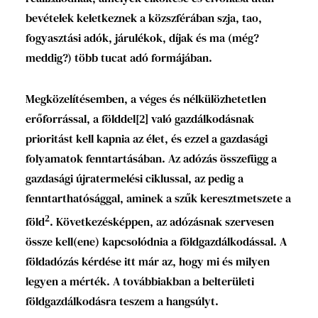
bevételek keletkeznek a közszférában szja, tao,
fogyasztási adók, járulékok, díjak és ma (még?
meddig?) több tucat adó formájában.
Megközelítésemben, a véges és nélkülözhetetlen
erőforrással, a földdel
[2]
való gazdálkodásnak
prioritást kell kapnia az élet, és ezzel a gazdasági
folyamatok fenntartásában. Az adózás összefügg a
gazdasági újratermelési ciklussal, az pedig a
fenntarthatósággal, aminek a szűk keresztmetszete a
2
föld
. Következésképpen, az adózásnak szervesen
össze kell(ene) kapcsolódnia a földgazdálkodással. A
földadózás kérdése itt már az, hogy mi és milyen
legyen a mérték. A továbbiakban a belterületi
földgazdálkodásra teszem a hangsúlyt.