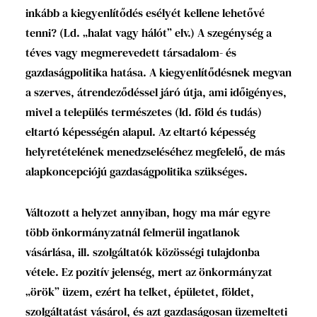
inkább a kiegyenlítődés esélyét kellene lehetővé
tenni? (Ld. „halat vagy hálót” elv.) A szegénység a
téves vagy megmerevedett társadalom- és
gazdaságpolitika hatása. A kiegyenlítődésnek megvan
a szerves, átrendeződéssel járó útja, ami időigényes,
mivel a település természetes (ld. föld és tudás)
eltartó képességén alapul. Az eltartó képesség
helyretételének menedzseléséhez megfelelő, de más
alapkoncepciójú gazdaságpolitika szükséges.
Változott a helyzet annyiban, hogy ma már egyre
több önkormányzatnál felmerül ingatlanok
vásárlása, ill. szolgáltatók közösségi tulajdonba
vétele. Ez pozitív jelenség, mert az önkormányzat
„örök” üzem, ezért ha telket, épületet, földet,
szolgáltatást vásárol, és azt gazdaságosan üzemelteti