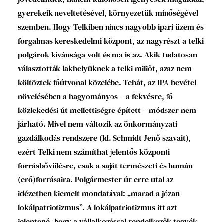
gyerekeik neveltetésével, környezetük minőségével
szemben. Hogy Telkiben nincs nagyobb ipari üzem és
forgalmas kereskedelmi központ, az nagyrészt a telki
polgárok kívánsága volt és ma is az. Akik tudatosan
választották lakhelyüknek a telki miliőt, azaz nem
költöztek főútvonal közelébe. Tehát, az IPA-bevétel
növelésében a hagyományos – a fekvésre, fő
közlekedési út mellettiségre épített – módszer nem
járható. Mivel nem változik az önkormányzati
gazdálkodás rendszere (ld. Schmidt Jenő szavait),
ezért Telki nem számíthat jelentős központi
forrásbővülésre, csak a saját természeti és humán
(erő)forrásaira. Polgármester úr erre utal az
idézetben kiemelt mondatával: „marad a józan
lokálpatriotizmus”. A lokálpatriotizmus itt azt
jelentené, hogy a vállalkozással rendelkezők tegyék