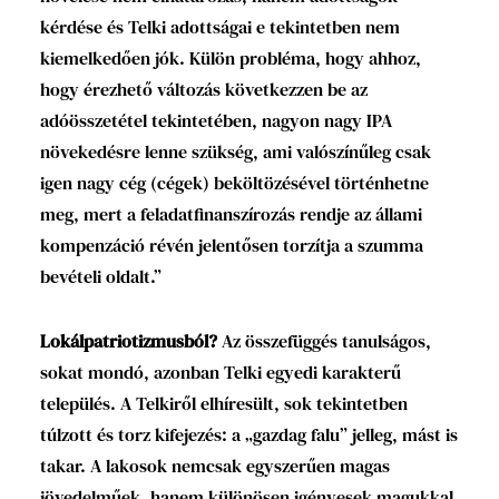
kérdése és Telki adottságai e tekintetben nem
kiemelkedően jók. Külön probléma, hogy ahhoz,
hogy érezhető változás következzen be az
adóösszetétel tekintetében, nagyon nagy IPA
növekedésre lenne szükség, ami valószínűleg csak
igen nagy cég (cégek) beköltözésével történhetne
meg, mert a feladatfinanszírozás rendje az állami
kompenzáció révén jelentősen torzítja a szumma
bevételi oldalt.”
Lokálpatriotizmusból?
Az összefüggés tanulságos,
sokat mondó, azonban Telki egyedi karakterű
település. A Telkiről elhíresült, sok tekintetben
túlzott és torz kifejezés: a „gazdag falu” jelleg, mást is
takar. A lakosok nemcsak egyszerűen magas
jövedelműek, hanem különösen igényesek magukkal,