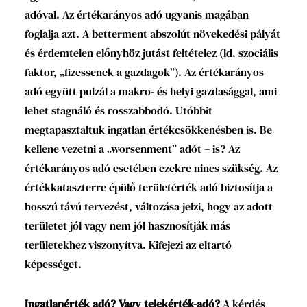
adóval. Az értékarányos adó ugyanis magában
foglalja azt. A betterment abszolút növekedési pályát
és érdemtelen előnyhöz jutást feltételez (ld. szociális
faktor, „fizessenek a gazdagok”). Az értékarányos
adó együtt pulzál a makro- és helyi gazdasággal, ami
lehet stagnáló és rosszabbodó. Utóbbit
megtapasztaltuk ingatlan értékcsökkenésben is. Be
kellene vezetni a „worsenment” adót – is? Az
értékarányos adó esetében ezekre nincs szükség. Az
értékkataszterre épülő területérték-adó biztosítja a
hosszú távú tervezést, változása jelzi, hogy az adott
területet jól vagy nem jól hasznosítják más
területekhez viszonyítva. Kifejezi az eltartó
képességet.
Ingatlanérték adó? Vagy telekérték-adó?
A kérdés