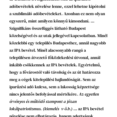
adóbevételek növelése lenne, ezzel lehetne kipótolni
a szublimáló adóbevételeket. Azonban ez nem olyan
egyszerű, mint amilyen könnyű kimondani. …
Szignifikáns összefüggés látható Budapest
közelségével és az utak jellegével kapcsolatban. Minél
közelebbi egy település Budapesthez, annál nagyobb
az IPA bevétel. Minél alacsonyabb rangú a
településen átvezető főközlekedési útvonal, annál
inkább csökkennek az IPA bevételek. Egyértelmű,
hogy a fővárostól való távolság és az út határozza
meg a cégek kitelepülési hajlandóságát. Sem az
iparűzési adó kulcsa, sem a lakosság képzettsége
nincs jelentős befolyással mértékére.
Az egyetlen
érvényes és működő szempont a józan
lokálpatriotizmus. (kiemelés v-ö.b.)
… az IPA bevétel
növelése nem elhatározás, hanem adottságok