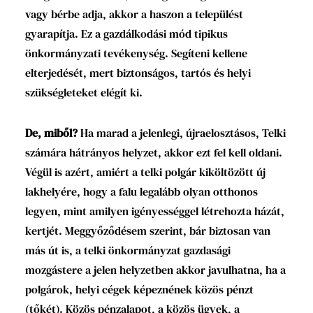
vagy bérbe adja, akkor a haszon a települést
gyarapítja. Ez a gazdálkodási mód tipikus
önkormányzati tevékenység. Segíteni kellene
elterjedését, mert biztonságos, tartós és helyi
szükségleteket elégít ki.
De, miből?
Ha marad a jelenlegi, újraelosztásos, Telki
számára hátrányos helyzet, akkor ezt fel kell oldani.
Végül is azért, amiért a telki polgár kiköltözött új
lakhelyére, hogy a falu legalább olyan otthonos
legyen, mint amilyen igényességgel létrehozta házát,
kertjét. Meggyőződésem szerint, bár biztosan van
más út is, a telki önkormányzat gazdasági
mozgástere a jelen helyzetben akkor javulhatna, ha a
polgárok, helyi cégek képeznének közös pénzt
(tőkét). Közös pénzalapot, a közös ügyek, a