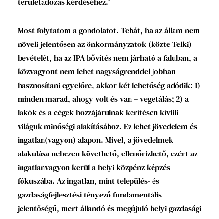
területadózás kérdéséhez.”
Most folytatom a gondolatot. Tehát, ha az állam nem
növeli jelentősen az önkormányzatok (közte Telki)
bevételét, ha az IPA bővítés nem járható a faluban, a
közvagyont nem lehet nagyságrenddel jobban
hasznosítani egyelőre, akkor két lehetőség adódik: 1)
minden marad, ahogy volt és van – vegetálás; 2) a
lakók és a cégek hozzájárulnak kerítésen kívüli
világuk minőségi alakításához. Ez lehet jövedelem és
ingatlan(vagyon) alapon. Mivel, a jövedelmek
alakulása nehezen követhető, ellenőrizhető, ezért az
ingatlanvagyon kerül a helyi közpénz képzés
fókuszába. Az ingatlan, mint település- és
gazdaságfejlesztési tényező fundamentális
jelentőségű, mert állandó és megújuló helyi gazdasági