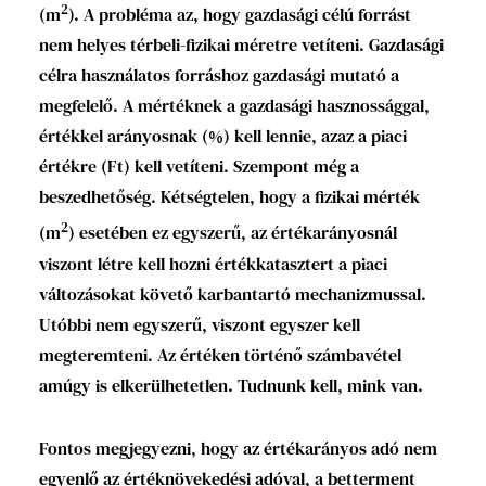
2
(m
). A probléma az, hogy gazdasági célú forrást
nem helyes térbeli-fizikai méretre vetíteni. Gazdasági
célra használatos forráshoz gazdasági mutató a
megfelelő. A mértéknek a gazdasági hasznossággal,
értékkel arányosnak (%) kell lennie, azaz a piaci
értékre (Ft) kell vetíteni. Szempont még a
beszedhetőség. Kétségtelen, hogy a fizikai mérték
2
(m
) esetében ez egyszerű, az értékarányosnál
viszont létre kell hozni értékkatasztert a piaci
változásokat követő karbantartó mechanizmussal.
Utóbbi nem egyszerű, viszont egyszer kell
megteremteni. Az értéken történő számbavétel
amúgy is elkerülhetetlen. Tudnunk kell, mink van.
Fontos megjegyezni, hogy az értékarányos adó nem
egyenlő az értéknövekedési adóval, a betterment