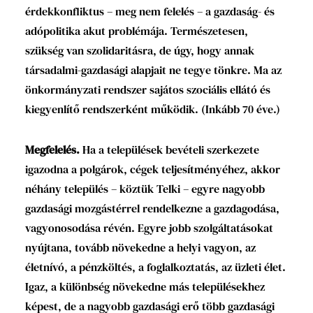
érdekkonfliktus – meg nem felelés – a gazdaság- és
adópolitika akut problémája. Természetesen,
szükség van szolidaritásra, de úgy, hogy annak
társadalmi-gazdasági alapjait ne tegye tönkre. Ma az
önkormányzati rendszer sajátos szociális ellátó és
kiegyenlítő rendszerként működik. (Inkább 70 éve.)
Megfelelés.
Ha a települések bevételi szerkezete
igazodna a polgárok, cégek teljesítményéhez, akkor
néhány település – köztük Telki – egyre nagyobb
gazdasági mozgástérrel rendelkezne a gazdagodása,
vagyonosodása révén. Egyre jobb szolgáltatásokat
nyújtana, tovább növekedne a helyi vagyon, az
életnívó, a pénzköltés, a foglalkoztatás, az üzleti élet.
Igaz, a különbség növekedne más településekhez
képest, de a nagyobb gazdasági erő több gazdasági