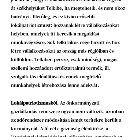
át székhelyüket Telkibe, ha megtehetik, és nem okoz
hátrányt. Illetőleg, és ez kíván erősebb
lokálpatriotizmust: hozzanak létre vállalkozásokat
helyben, amelyek itt keresik a megoldást
munkavégzésre. Sok telki lakos cége hozott és hoz
létre vállalkozásokat az ország más régióiban és
külföldön. Telkiben persze, csak minőségi, magas
szellemi hozzáadott értéktartalmú termék, ill.
szolgáltatás előállítása és ennek megfelelő
munkahelyek létrehozása lenne adekvát.
Lokálpatriotizmusból.
Az önkormányzati
gazdálkodás rendszere ugyan nem változik, azonban
az adórendszer módosítása ismét terítékre került a
kormánynál. A fő cél a gazdaság élénkítése, a
jövedelmek képződésének elősegítése, amelynek az