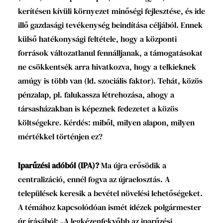
kerítésen kívüli környezet minőségi fejlesztése, és ide
illő gazdasági tevékenység beindítása céljából. Ennek
külső hatékonysági feltétele, hogy a központi
források változatlanul fennálljanak, a támogatásokat
ne csökkentsék arra hivatkozva, hogy a telkieknek
amúgy is több van (ld. szociális faktor). Tehát, közös
pénzalap, pl. falukassza létrehozása, ahogy a
társasházakban is képeznek fedezetet a közös
költségekre. Kérdés: miből, milyen alapon, milyen
mértékkel történjen ez?
Iparűzési adóból (IPA)?
Ma újra erősödik a
centralizáció, ennél fogva az újraelosztás. A
települések keresik a bevétel növelési lehetőségeket.
A témához kapcsolódóan ismét idézek polgármester
úr írásából: „A legkézenfekvőbb az iparűzési