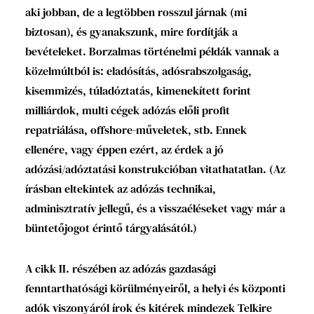
aki jobban, de a legtöbben rosszul járnak (mi
biztosan), és gyanakszunk, mire fordítják a
bevételeket. Borzalmas történelmi példák vannak a
közelmúltból is: eladósítás, adósrabszolgaság,
kisemmizés, túladóztatás, kimenekített forint
milliárdok, multi cégek adózás előli profit
repatriálása, offshore-műveletek, stb. Ennek
ellenére, vagy éppen ezért, az érdek a jó
adózási/adóztatási konstrukcióban vitathatatlan. (Az
írásban eltekintek az adózás technikai,
adminisztratív jellegű, és a visszaéléseket vagy már a
büntetőjogot érintő tárgyalásától.)
A cikk II. részében az adózás gazdasági
fenntarthatósági körülményeiről, a helyi és központi
adók viszonyáról írok és kitérek mindezek Telkire