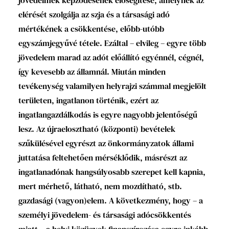
elérését szolgálja az szja és a társasági adó
mértékének a csökkentése, előbb-utóbb
egyszámjegyűvé tétele. Ezáltal – elvileg – egyre több
jövedelem marad az adót előállító egyénnél, cégnél,
így kevesebb az államnál. Miután minden
tevékenység valamilyen helyrajzi számmal megjelölt
területen, ingatlanon történik, ezért az
ingatlangazdálkodás is egyre nagyobb jelentőségű
lesz. Az újraelosztható (központi) bevételek
szűkülésével egyrészt az önkormányzatok állami
juttatása feltehetően mérséklődik, másrészt az
ingatlanadónak hangsúlyosabb szerepet kell kapnia,
mert mérhető, látható, nem mozdítható, stb.
gazdasági (vagyon)elem. A következmény, hogy – a
személyi jövedelem- és társasági adócsökkentés
miatt – a helyi közügyek finanszírozása egyre inkább