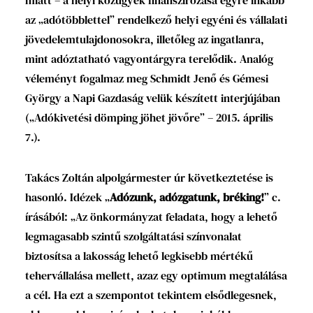
az „adótöbblettel” rendelkező helyi egyéni és vállalati
jövedelemtulajdonosokra, illetőleg az ingatlanra,
mint adóztatható vagyontárgyra terelődik. Analóg
véleményt fogalmaz meg Schmidt Jenő és Gémesi
György a Napi Gazdaság velük készített interjújában
(„Adókivetési dömping jöhet jövőre” – 2015. április
7.).
Takács Zoltán alpolgármester úr következtetése is
hasonló. Idézek „
Adózunk, adózgatunk, bréking!
” c.
írásából: „Az önkormányzat feladata, hogy a lehető
legmagasabb szintű szolgáltatási színvonalat
biztosítsa a lakosság lehető legkisebb mértékű
tehervállalása mellett, azaz egy optimum megtalálása
a cél. Ha ezt a szempontot tekintem elsődlegesnek,