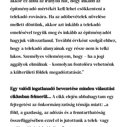
akkor ez abba az irányba hat, hogy inkább az
építményadó mértékét kell/lehet csökkenteni a
telekadó rovására. Ha az adóbevételek növelése
mellett döntünk, akkor azt inkább a telekadó
emelésével tegyük meg és inkább az építményadót
hagyjuk változatlanul. További érvként szolgál ehhez,
hogy a telekadó alanyainak egy része nem is telki
lakos. Személyes véleményem, hogy – ha a jogi
aggályok elmúlnak – komolyan fontolóra vehetnénk
a külterületi földek megadóztatását.”
Egy valódi ingatlanadó bevezetése minden választási
ciklusban felmerül…
A cikk elején abbahagytam egy
fejtegetést az önkormányzatiság témája miatt: „a
föld, a gazdaság, az adózás és a fenntarthatóság
összefüggésében ezzel el is jutottunk a telek- vagy