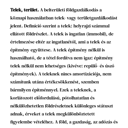
Telek, terület.
A belterületi földgazdálkodás a
köznapi használatban telek- vagy területgazdálkodást
jelent. Definíció szerint a telek: helyrajzi számmal
ellátott földrészlet. A telek is ingatlan (immobil), de
értelmezése eltér az ingatlanétól, ami a telek és az
építmény együttese. A telek építmény nélkül is
használható, de a tétel fordítva nem igaz: építmény
telek nélkül nem lehetséges (kivéve: repülő- és úszó
építmények). A teleknek nincs amortizációja, nem
számítunk utána értékcsökkenést, szemben
bármilyen építménnyel. Ezek a teleknek, a
korlátozott előfordulású, pótolhatatlan és
nélkülözhetetlen földrészletnek különleges státuszt
adnak, érveket a telek megkülönböztetett
figyelembe vételéhez. A föld, a gazdaság, az adózás és