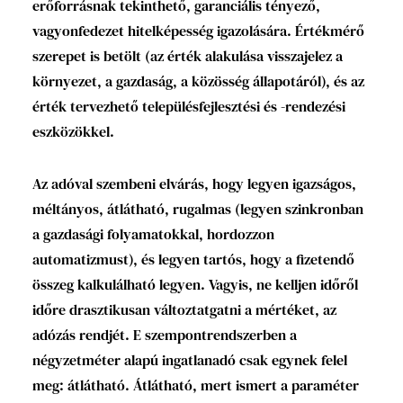
erőforrásnak tekinthető, garanciális tényező,
vagyonfedezet hitelképesség igazolására. Értékmérő
szerepet is betölt (az érték alakulása visszajelez a
környezet, a gazdaság, a közösség állapotáról), és az
érték tervezhető településfejlesztési és -rendezési
eszközökkel.
Az adóval szembeni elvárás, hogy legyen igazságos,
méltányos, átlátható, rugalmas (legyen szinkronban
a gazdasági folyamatokkal, hordozzon
automatizmust), és legyen tartós, hogy a fizetendő
összeg kalkulálható legyen. Vagyis, ne kelljen időről
időre drasztikusan változtatgatni a mértéket, az
adózás rendjét. E szempontrendszerben a
négyzetméter alapú ingatlanadó csak egynek felel
meg: átlátható. Átlátható, mert ismert a paraméter