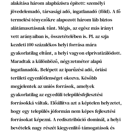
alakítása három alapbázisra épített: személyi
jövedelemadó, társasági adó, ingatlanadó (föld). A fő
termelési tényezőkre alapozott három láb biztos
alátámasztásnak tűnt. Mégis, az egész más irányt
vett arányaiban is, összetételében is. Pl. az szja
kezdeti 100 százalékos helyi forrása mára
gyakorlatilag eltűnt, a helyi vagyon elprivatizálódott.
Maradtak a különböző, négyzetméter alapú
ingatlanadók. Belépett az iparűzési adó, óriási
területi egyenlőtlenséget okozva. Később
megjelentek az uniós források, amelyek
gyakorlatilag az egyedüli településfejlesztési
forrásokká váltak. Előállítva azt a képtelen helyzetet,
hogy egy település jóformán nem képes fejlesztési
forrásokat képezni. A redisztribúció dominál, a helyi
bevételek nagy részét kiegyenlítő támogatások és