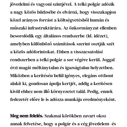
jövedelmi és vagyoni szintjével. A telki polgár adózik
a nagy közös büdzsébe és elvárná, hogy visszakapjon
közel arányos forrást a költségvetésből humán és
műszaki infrastruktúrára. Az önkormányzat ellenben
besorolódik egy általános rendszerbe (ld. idézet),
amelyben különböző számítások szerint osztják szét
a közös adóforintokat. Ebben a visszacsatolási
rendszerben a telki polgár a sor végére kerül. Joggal
érzi magát méltánytalan és igazságtalan helyzetben.
Miközben a kerítésén belül igényes, elegáns otthont
alakít ki, gondosan ápolja kertjét, addig a kerítésen
kívül ehhez nem illő környezetet talál. Pedig, ennek
fedezetét előre le is adózza munkája eredményeként.
Meg nem felelés.
Szakmai körökben zavart okoz
annak felvetése, hogy a polgár és a cég jövedelem- és