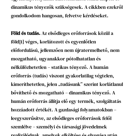
dinamikus tényezők szükségesek. A cikkben ezekről
gondolkodom hangosan, felvetve kérdéseket.
Föld és tudás.
Az elsődleges erőforrások közül a
föld
[1]
véges, korlátozott és egyenlőtlen
előfordulású, jellemzően nem újratermelhető, nem
mozgatható, ugyanakkor pótolhatatlan és
nélkülözhetetlen – statikus tényező. A humán
erőforrás (tudás) viszont gyakorlatilag végtelen,
kimeríthetetlen, jelen „tudásunk” szerint korlátlanul
bővíthető és mozgatható – dinamikus tényező. A
humán erőforrás állítja elő egy termék, szolgáltatás
hozzáadott értékét. A gazdasági folyamatokban –
leegyszerűsítve, az elsődleges erőforrások felől
szemlélve – személyi és társasági jövedelmek
realizálódnak, amelyek elköltése és elvonása után