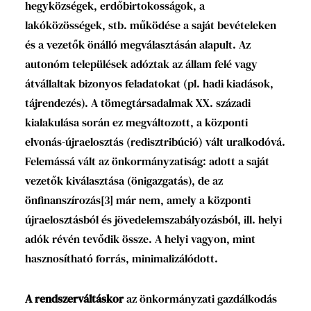
hegyközségek, erdőbirtokosságok, a
lakóközösségek, stb. működése a saját bevételeken
és a vezetők önálló megválasztásán alapult. Az
autonóm települések adóztak az állam felé vagy
átvállaltak bizonyos feladatokat (pl. hadi kiadások,
tájrendezés). A tömegtársadalmak XX. századi
kialakulása során ez megváltozott, a központi
elvonás-újraelosztás (redisztribúció) vált uralkodóvá.
Felemássá vált az önkormányzatiság: adott a saját
vezetők kiválasztása (önigazgatás), de az
önfinanszírozás
[3]
már nem, amely a központi
újraelosztásból és jövedelemszabályozásból, ill. helyi
adók révén tevődik össze. A helyi vagyon, mint
hasznosítható forrás, minimalizálódott.
A rendszerváltáskor
az önkormányzati gazdálkodás