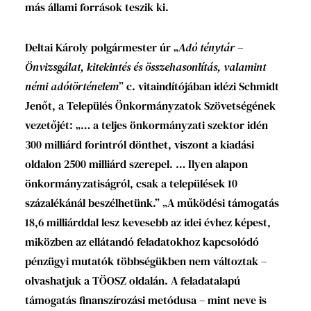
más állami források teszik ki.
Deltai Károly polgármester úr „
Adó ténytár –
Önvizsgálat, kitekintés és összehasonlítás, valamint
némi adótörténelem
” c. vitaindítójában idézi Schmidt
Jenőt, a Település Önkormányzatok Szövetségének
vezetőjét: „… a teljes önkormányzati szektor idén
300 milliárd forintról dönthet, viszont a kiadási
oldalon 2500 milliárd szerepel. … Ilyen alapon
önkormányzatiságról, csak a települések 10
százalékánál beszélhetünk.” „A működési támogatás
18,6 milliárddal lesz kevesebb az idei évhez képest,
miközben az ellátandó feladatokhoz kapcsolódó
pénzügyi mutatók többségükben nem változtak –
olvashatjuk a TÖOSZ oldalán. A feladatalapú
támogatás finanszírozási metódusa – mint neve is